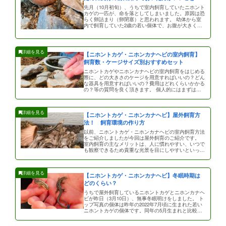
先月（10月初旬）、うちで室内飼育していたニホント
カゲの一匹が、命を落としてしまいました。原因は恐
らく卵詰まり（卵閉塞）と思われます。 幼体から室
内で飼育していた2歳の若い個体で、お腹が大きくな
り子供が生まれるのをとても […]
【ニホントカゲ・ニホンカナヘビの室内飼育】
飼育数・ケージサイズ別おすすめセット
ニホントカゲやニホンカナヘビの室内飼育をはじめる
際に、どの大きさのケージを用意すればいいの？どん
な器具を用意すればいいの？費用はどれくらいかかる
の？等の質問を良く頂きます。 個人的にはまずはお
金を掛けずに家に眠っている水 […]
【ニホントカゲ・ニホンカナヘビ】屋外飼育方
法！ 飼育環境の作り方
以前、ニホントカゲ・ニホンカナヘビの室内飼育方法
をご紹介しましたが今回は屋外飼育のご紹介です。
室内飼育の主なメリットは、人に慣れやすい、いつで
も観察できるため貴重な光景を目にしやすいといった
点があります。デメリットとし […]
【ニホントカゲ・ニホンカナヘビ】冬眠時期は
どのくらい？
うちで屋外飼育しているニホントカゲとニホンカナヘ
ビが昨日（3月10日）、無事冬眠明けをしました。 ト
ップ写真の個体は昨年の2022年7月頃に生まれた若い
ニホントカゲの個体です。同年の5月生まれと比較す
ると体が小さかった為 […]