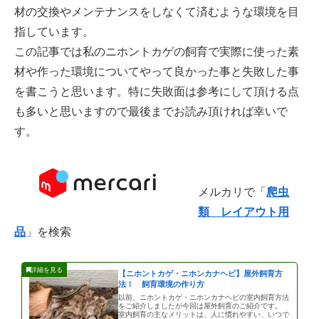
材の交換やメンテナンスをしなくて済むような環境を目
指しています。
この記事では私のニホントカゲの飼育で実際に使った素
材や作った環境についてやって良かった事と失敗した事
を書こうと思います。特に失敗面は参考にして頂ける点
も多いと思いますので最後までお読み頂ければ幸いで
す。
メルカリで「
爬虫
類 レイアウト用
品
」を検索
【ニホントカゲ・ニホンカナヘビ】屋外飼育方
法！ 飼育環境の作り方
以前、ニホントカゲ・ニホンカナヘビの室内飼育方法
をご紹介しましたが今回は屋外飼育のご紹介です。
室内飼育の主なメリットは、人に慣れやすい、いつで