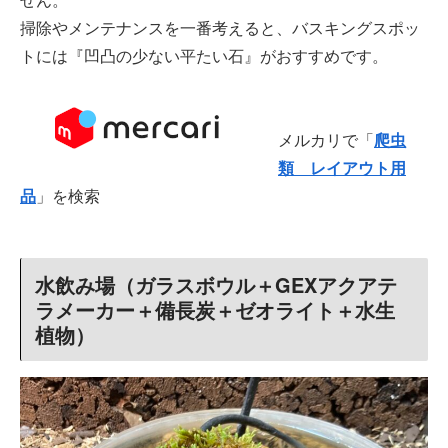
掃除やメンテナンスを一番考えると、バスキングスポッ
トには『凹凸の少ない平たい石』がおすすめです。
メルカリで「
爬虫
類 レイアウト用
品
」を検索
水飲み場（ガラスボウル＋GEXアクアテ
ラメーカー＋備長炭＋ゼオライト＋水生
植物）