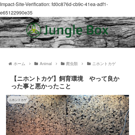
Impact-Site-Verification: fd0c876d-cb9c-41ea-adf1-
e65122990e35
ホーム
Animal
爬虫類
ニホントカゲ
【ニホントカゲ】飼育環境 やって良か
った事と悪かったこと
ニホントカゲ