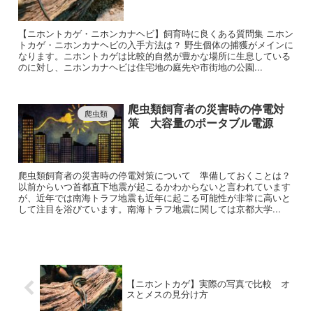
【ニホントカゲ・ニホンカナヘビ】飼育時に良くある質問集 ニホン
トカゲ・ニホンカナヘビの入手方法は？ 野生個体の捕獲がメインに
なります。ニホントカゲは比較的自然が豊かな場所に生息している
のに対し、ニホンカナヘビは住宅地の庭先や市街地の公園...
爬虫類飼育者の災害時の停電対
爬虫類
策 大容量のポータブル電源
爬虫類飼育者の災害時の停電対策について 準備しておくことは？
以前からいつ首都直下地震が起こるかわからないと言われています
が、近年では南海トラフ地震も近年に起こる可能性が非常に高いと
して注目を浴びています。南海トラフ地震に関しては京都大学...
【ニホントカゲ】実際の写真で比較 オ
スとメスの見分け方