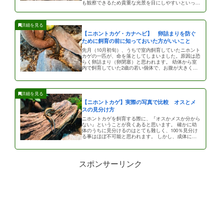
も観察できるため貴重な光景を目にしやすいといった
点があります。デメリットとし […]
【ニホントカゲ・カナヘビ】 卵詰まりを防ぐ
ために飼育の前に知っておいた方がいいこと
先月（10月初旬）、うちで室内飼育していたニホント
カゲの一匹が、命を落としてしまいました。原因は恐
らく卵詰まり（卵閉塞）と思われます。 幼体から室
内で飼育していた2歳の若い個体で、お腹が大きくな
り子供が生まれるのをとても […]
【ニホントカゲ】実際の写真で比較 オスとメ
スの見分け方
ニホントカゲを飼育する際に、『オスかメスか分から
ない』ということが良くあると思います。 確かに幼
体のうちに見分けるのはとても難しく、100％見分け
る事はほぼ不可能と思われます。 しかし、成体に近
づくにつれてだんだんとそれ […]
スポンサーリンク