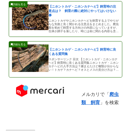
【ニホントカゲ・ニホンカナヘビ】飼育時の注
意点は？ 飼育の際に絶対にやってはいけない
事
ニホントカゲやニホンカナヘビを飼育する上でやりが
ちな失敗と良く聞かれる注意点をまとめました。爬虫
類を初めて飼育する方向けの内容になっていますが、
生体が調子を落したり、時には命に関わる内容も含ま
れますので最後までお読み頂け […]
【ニホントカゲ・ニホンカナヘビ】飼育時に良
くある質問集
スポンサーリンク 目次 【ニホントカゲ・ニホンカナ
ヘビ】飼育時に良くある質問集ニホントカゲ・ニホン
カナヘビの入手方法は？捕まえたけど種類が分からな
い！トカゲ？カナヘビ？オスとメスの見分け方は？ニ
ホントカゲが土から出てこな […]
メルカリで「
爬虫
類 飼育
」を検索