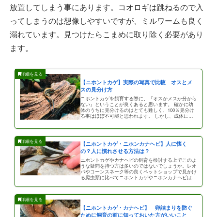
放置してしまう事にあります。コオロギは跳ねるので入
ってしまうのは想像しやすいですが、ミルワームも良く
溺れています。見つけたらこまめに取り除く必要があり
ます。
【ニホントカゲ】実際の写真で比較 オスとメ
スの見分け方
ニホントカゲを飼育する際に、『オスかメスか分から
ない』ということが良くあると思います。 確かに幼
体のうちに見分けるのはとても難しく、100％見分け
る事はほぼ不可能と思われます。 しかし、成体に近
づくにつれてだんだんとそれ […]
【ニホントカゲ・ニホンカナヘビ】人に懐く
の？人に慣れさせる方法は？
ニホントカゲやカナヘビの飼育を検討する上でこのよ
うな疑問を持つ方は多いのではないでしょうか。レオ
パやコーンスネーク等の良くペットショップで見かけ
る爬虫類に比べてニホントカゲやニホンカナヘビはペ
ットショップでも取り扱いが少 […]
【ニホントカゲ・カナヘビ】 卵詰まりを防ぐ
ために飼育の前に知っておいた方がいいこと