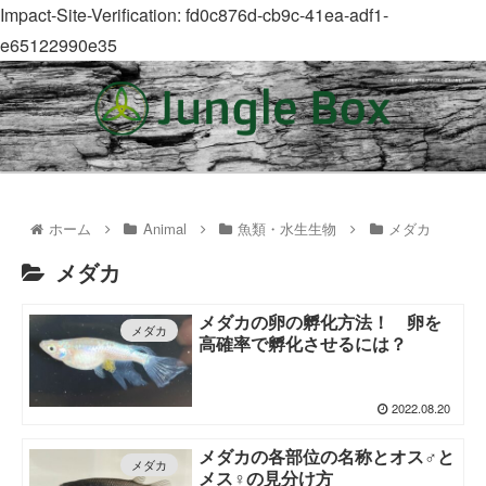
Impact-Site-Verification: fd0c876d-cb9c-41ea-adf1-
e65122990e35
ホーム
Animal
魚類・水生生物
メダカ
メダカ
メダカの卵の孵化方法！ 卵を
メダカ
高確率で孵化させるには？
2022.08.20
メダカの各部位の名称とオス♂と
メダカ
メス♀の見分け方