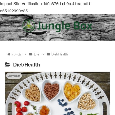
Impact-Site-Verification: fd0c876d-cb9c-41ea-adf1-
e65122990e35
ホーム
Life
Diet/Health
Diet/Health
Diet/Health