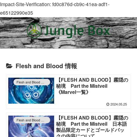
Impact-Site-Verification: fd0c876d-cb9c-41ea-adf1-
e65122990e35
Flesh and Blood 情報
【FLESH AND BLOOD】霧隠の
Flesh and Blood 情報
秘境 Part the Mistveil
《Marvel一覧》
2024.05.25
【FLESH AND BLOOD】霧隠の
Flesh and Blood 情報
秘境 Part the Mistveil 日本語
製品限定カードとゴールドパッ
クの内容について