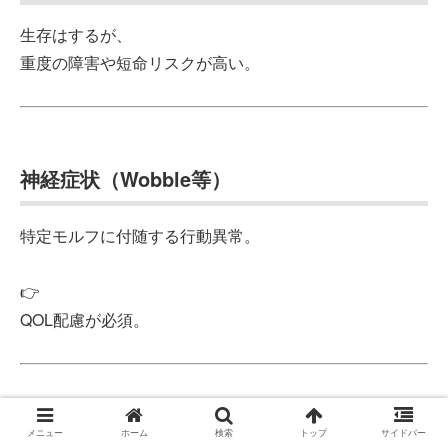
生存はするが、
重度の障害や短命リスクが高い。
神経症状（Wobble等）
特定モルフに付随する行動異常。
👉
QOL配慮が必須。
QOL（Quality of Life）
メニュー
ホーム
検索
トップ
サイドバー