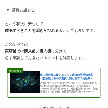
店員と話せる
という状況に安心して
確認すべきことを聞きそびれる人
がとても多いです。
この記事では
実店舗での購入前／購入後
に分けて
必ず確認しておきたいポイントを解説します。
爬虫類全般に使えるモルフ遺伝の基礎知識⑪
《爬虫類のモルフ遺伝に関わる専門用語集》
スポンサーリンク 目次 爬虫類のモルフ遺伝に関わる
専門用語集遺伝の基礎構造に関する用語遺伝子
（Gene）遺伝子座（Locus）対立遺伝子（Allele）染色
体表現と中身を分ける重要用語表現型（Phenotype）
遺伝子型 […]
スポンサーリンク