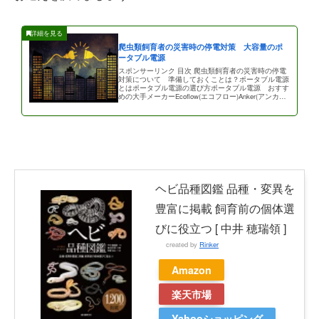
爬虫類飼育者の災害時の停電対策 大容量のポ
ータブル電源
スポンサーリンク 目次 爬虫類飼育者の災害時の停電
対策について 準備しておくことは？ポータブル電源
とはポータブル電源の選び方ポータブル電源 おすす
めの大手メーカーEcoflow(エコフロー)Anker(アンカ
ー)Jack […]
ヘビ品種図鑑 品種・変異を
豊富に掲載 飼育前の個体選
びに役立つ [ 中井 穂瑞領 ]
created by
Rinker
Amazon
楽天市場
Yahooショッピング