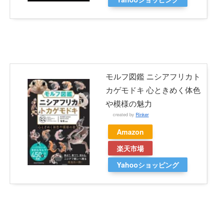
モルフ図鑑 ニシアフリカト
カゲモドキ 心ときめく体色
や模様の魅力
created by
Rinker
Amazon
楽天市場
Yahooショッピング