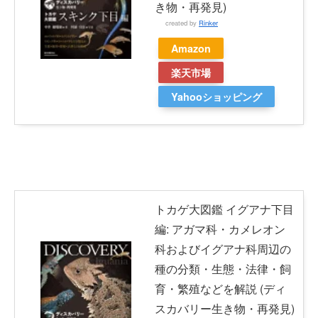
き物・再発見)
created by
Rinker
Amazon
楽天市場
Yahooショッピング
トカゲ大図鑑 イグアナ下目
編: アガマ科・カメレオン
科およびイグアナ科周辺の
種の分類・生態・法律・飼
育・繁殖などを解説 (ディ
スカバリー生き物・再発見)