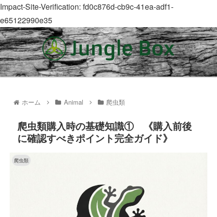
Impact-Site-Verification: fd0c876d-cb9c-41ea-adf1-
e65122990e35
ホーム
Animal
爬虫類
爬虫類購入時の基礎知識① 《購入前後
に確認すべきポイント完全ガイド》
爬虫類