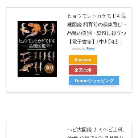
ヒョウモントカゲモドキ品
種図鑑 飼育前の個体選び・
品種の選別・繁殖に役立つ
【電子書籍】[ 中川翔太 ]
created by
Rinker
Amazon
楽天市場
Yahooショッピング
ヘビ大図鑑 ナミヘビ上科、
他編: 分類ほか改良品種と