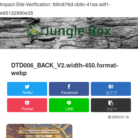
Impact-Site-Verification: fd0c876d-cb9c-41ea-adf1-
e65122990e35
DTD006_BACK_V2.width-450.format-
webp
Twitter
Facebook
はてブ
Pocket
LINE
コピー
2023.07.16