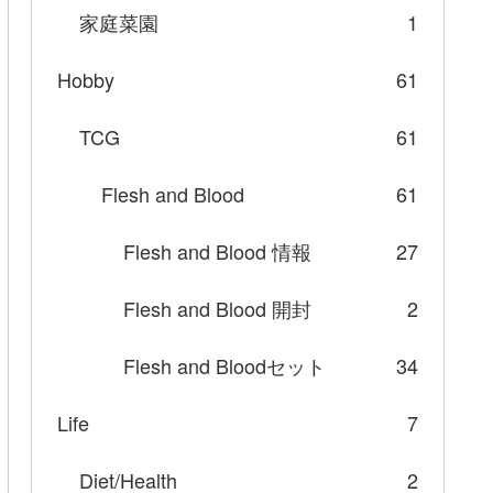
家庭菜園
1
Hobby
61
TCG
61
Flesh and Blood
61
Flesh and Blood 情報
27
Flesh and Blood 開封
2
Flesh and Bloodセット
34
Life
7
Diet/Health
2