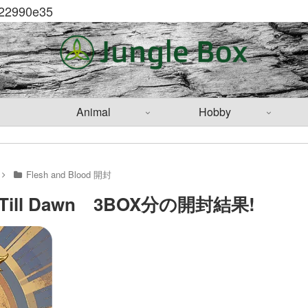
5122990e35
Animal
Hobby
Flesh and Blood 開封
 Till Dawn 3BOX分の開封結果!