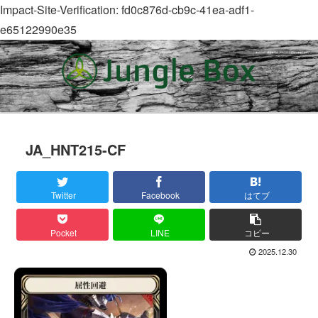
Impact-Site-Verification: fd0c876d-cb9c-41ea-adf1-
e65122990e35
JA_HNT215-CF
Twitter
Facebook
はてブ
Pocket
LINE
コピー
2025.12.30