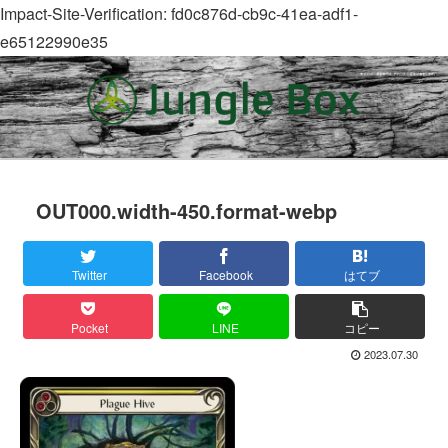
Impact-Site-Verification: fd0c876d-cb9c-41ea-adf1-
e65122990e35
OUT000.width-450.format-webp
Twitter
Facebook
はてブ
Pocket
LINE
コピー
2023.07.30