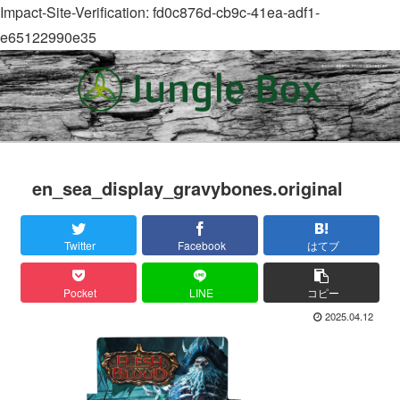
Impact-Site-Verification: fd0c876d-cb9c-41ea-adf1-
e65122990e35
en_sea_display_gravybones.original
Twitter
Facebook
はてブ
Pocket
LINE
コピー
2025.04.12