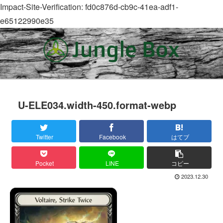
Impact-Site-Verification: fd0c876d-cb9c-41ea-adf1-
e65122990e35
U-ELE034.width-450.format-webp
Twitter
Facebook
はてブ
Pocket
LINE
コピー
2023.12.30