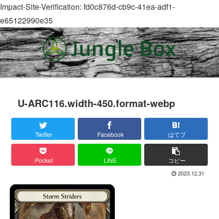
Impact-Site-Verification: fd0c876d-cb9c-41ea-adf1-
e65122990e35
U-ARC116.width-450.format-webp
Twitter
Facebook
はてブ
Pocket
LINE
コピー
2023.12.31